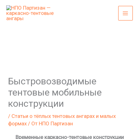
Перейти
к
содержимому
Быстровозводимые
тентовые мобильные
конструкции
/
Статьи о тёплых тентовых ангарах и малых
формах
/ От
НПО Партизан
Временные
каркасно-тентовые конструкции