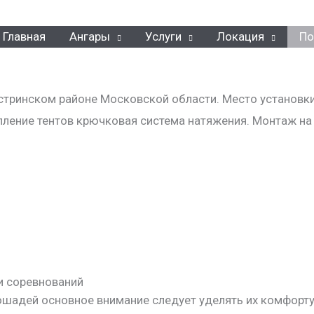
Главная
Ангары
Услуги
Локация
По
стринском районе Московской области. Место установк
епление тентов крючковая система натяжения. Монтаж н
и соревнований
ошадей основное внимание следует уделять их комфорт