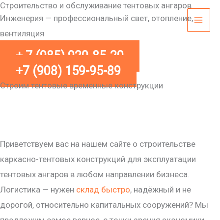
Строительство и обслуживание тентовых ангаров
Перейти
Инженерия — профессиональный свет, отопление,
к
вентиляция
содержимому
+ 7 (985) 920-85-20
+7 (908) 159-95-89
Строим тентовые временные конструкции
Приветствуем вас на нашем сайте о строительстве
каркасно-тентовых конструкций для эксплуатации
тентовых ангаров в любом направлении бизнеса.
Логистика — нужен
склад быстро
, надёжный и не
дорогой, относительно капитальных сооружений? Мы