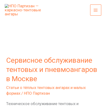
Перейти
к
содержимому
Сервисное
обслуживание
Сервисное обслуживание
тентовых
и
тентовых и пневмоангаров
пневмоангаров
в Москве
в
Статьи о тёплых тентовых ангарах и малых
Москве
формах
/
НПО Партизан
Техническое обслуживание тентовых и