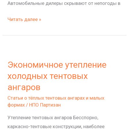
Автомобильные дилеры скрывают от непогоды в
Читать далее »
Экономичное
утепление
Экономичное утепление
холодных
тентовых
холодных тентовых
ангаров
ангаров
Статьи о тёплых тентовых ангарах и малых
формах
/
НПО Партизан
Утепление тентовых ангаров Бесспорно,
каркасно-тентовые конструкции, наиболее